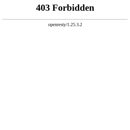
首页
关于沐森
关于沐森
集研发、生产、销售为一体的生产科技型企业
公司简介
>
资质荣誉
>
厂房实拍
>
合作企业
>
联系电话：
133-3379-9211
邮箱：musenxcl@163.com
地址：河南省洛阳市宜阳县香鹿山镇先进制造业开发
区李贺大道北侧101号
中国凯发化钙
钙基柱状脱硫剂