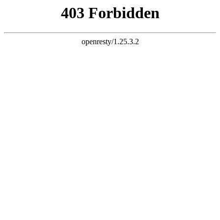
首页
关于沐森
关于沐森
集研发、生产、销售为一体的生产科技型企业
公司简介
>
资质荣誉
>
厂房实拍
>
合作企业
>
联系电话：
133-3379-9211
邮箱：musenxcl@163.com
地址：河南省洛阳市宜阳县香鹿山镇先进制造业开发
区李贺大道北侧101号
中国凯发化钙
钙基柱状脱硫剂